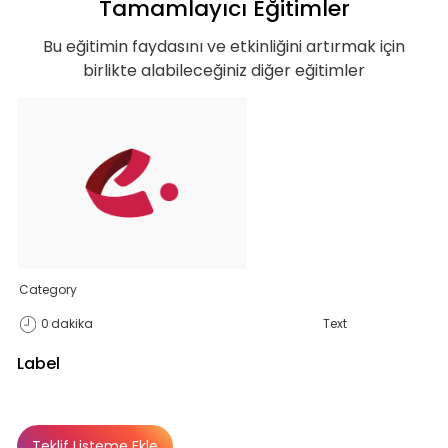
Tamamlayıcı Eğitimler
Bu eğitimin faydasını ve etkinliğini artırmak için
birlikte alabileceğiniz diğer eğitimler
Basic
Kurumun temelde ihtiyaç duyacağı, hem
özel hem de iş hayatı için gerekli
olabilecek, ana konuları ve yetkinlikleri
kapsar.
Category
0
dakika
Text
Teklif Listeme Ekle
Label
Basic Paketi Kapsar
Teklif Listeme Ekle