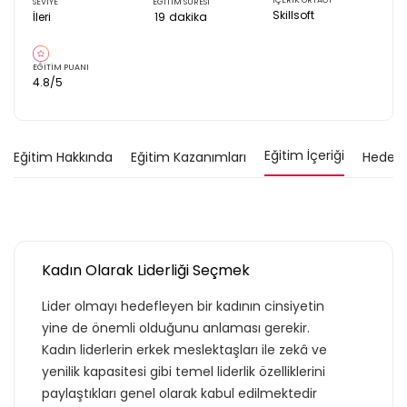
İÇERİK ORTAĞI
SEVİYE
EĞİTİM SÜRESİ
Skillsoft
İleri
19
dakika
EĞİTİM PUANI
4.8
/5
Eğitim İçeriği
Eğitim Hakkında
Eğitim Kazanımları
Hedef K
Kadın Olarak Liderliği Seçmek
Lider olmayı hedefleyen bir kadının cinsiyetin
yine de önemli olduğunu anlaması gerekir.
Kadın liderlerin erkek meslektaşları ile zekâ ve
yenilik kapasitesi gibi temel liderlik özelliklerini
paylaştıkları genel olarak kabul edilmektedir