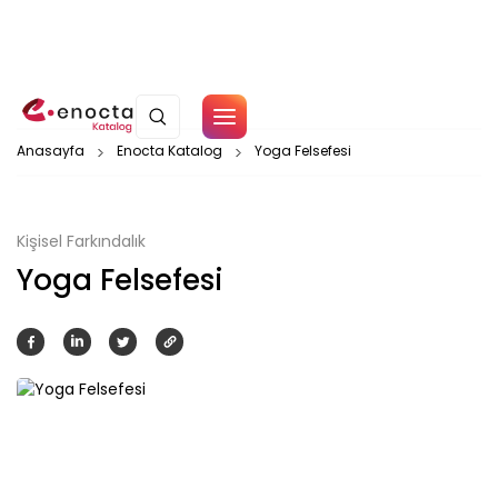
Çerez Politikamız
Anasayfa
Enocta Katalog
Yoga Felsefesi
Tamam
Kişisel Farkındalık
Yoga Felsefesi