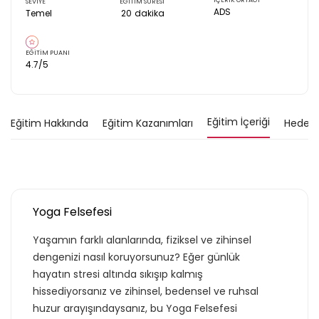
İÇERİK ORTAĞI
SEVİYE
EĞİTİM SÜRESİ
ADS
Temel
20
dakika
EĞİTİM PUANI
4.7
/5
Eğitim İçeriği
Eğitim Hakkında
Eğitim Kazanımları
Hedef K
Yoga Felsefesi
Yaşamın farklı alanlarında, fiziksel ve zihinsel
dengenizi nasıl koruyorsunuz? Eğer günlük
hayatın stresi altında sıkışıp kalmış
hissediyorsanız ve zihinsel, bedensel ve ruhsal
huzur arayışındaysanız, bu Yoga Felsefesi