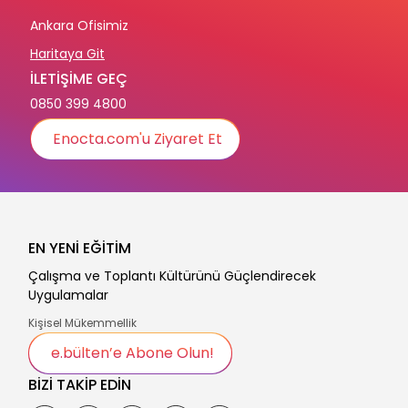
Ankara Ofisimiz
Haritaya Git
İLETİŞİME GEÇ
0850 399 4800
Enocta.com'u Ziyaret Et
EN YENİ EĞİTİM
Çalışma ve Toplantı Kültürünü Güçlendirecek
Uygulamalar
Kişisel Mükemmellik
e.bülten’e Abone Olun!
BİZİ TAKİP EDİN