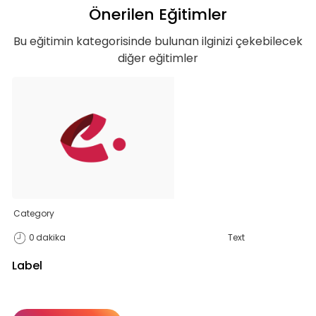
Önerilen Eğitimler
Bu eğitimin kategorisinde bulunan ilginizi çekebilecek
diğer eğitimler
Teklif listende 50
Category
0
dakika
Text
adet eğitime
Label
ulaştın!